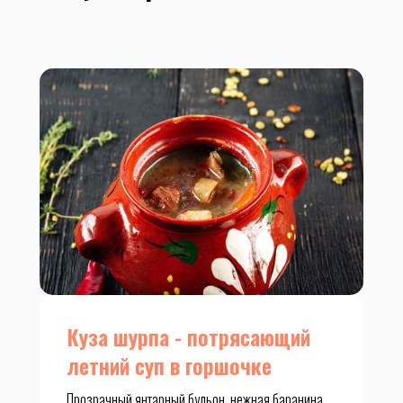
Куза шурпа - потрясающий
летний суп в горшочке
Прозрачный янтарный бульон, нежная баранина