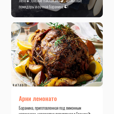
Лето☀️, спелые баклажаны🍆, ароматные
помидоры и сочная баранина🐏!
Арни лемонато
Баранина, приготовленная под лимонным