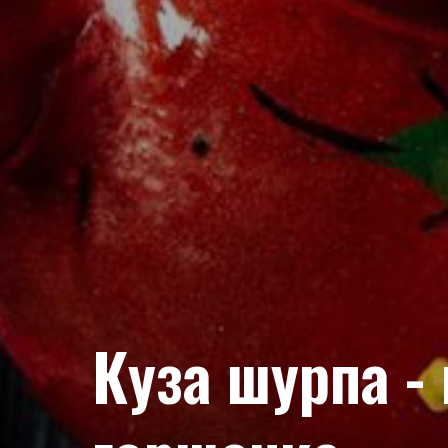
Куза шурпа -