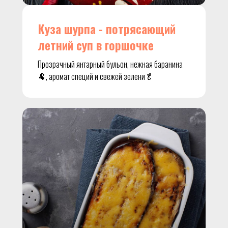
Куза шурпа - потрясающий
летний суп в горшочке
Прозрачный янтарный бульон, нежная баранина
🐏, аромат специй и свежей зелени🥬