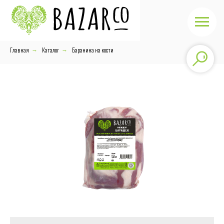
Главная
Каталог
Баранина на кости
→
→