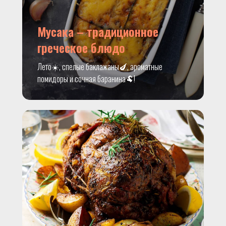
Мусака – традиционное
греческое блюдо
Лето☀️, спелые баклажаны🍆, ароматные
помидоры и сочная баранина🐏!