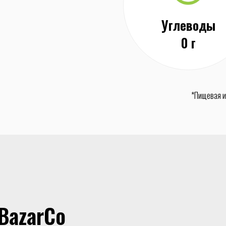
Углеводы
0 г
*Пищевая и
BazarCo