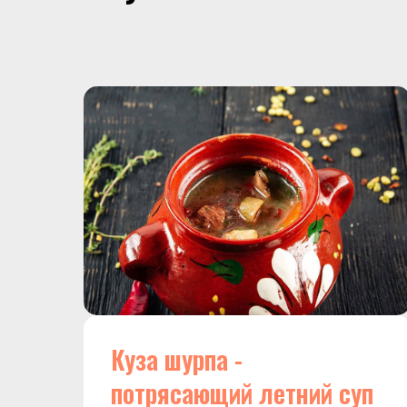
Куза шурпа -
потрясающий летний суп