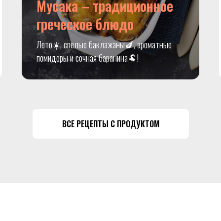
Мусака – традиционное
греческое блюдо
Лето☀️, спелые баклажаны🍆, ароматные
помидоры и сочная баранина🐏!
ВСЕ РЕЦЕПТЫ С ПРОДУКТОМ