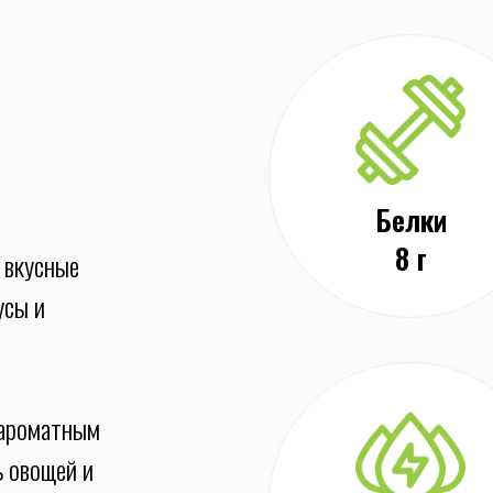
Белки
8 г
 вкусные
усы и
 ароматным
ь овощей и